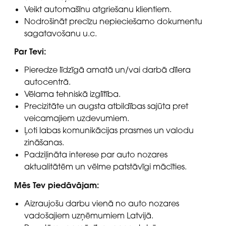
Veikt automašīnu atgriešanu klientiem.
Nodrošināt precīzu nepieciešamo dokumentu
sagatavošanu u.c.
Par Tevi:
Pieredze līdzīgā amatā un/vai darbā dīlera
autocentrā.
Vēlama tehniskā izglītība.
Precizitāte un augsta atbildības sajūta pret
veicamajiem uzdevumiem.
Ļoti labas komunikācijas prasmes un valodu
zināšanas.
Padziļināta interese par auto nozares
aktualitātēm un vēlme patstāvīgi mācīties.
Mēs Tev piedāvājam:
Aizraujošu darbu vienā no auto nozares
vadošajiem uzņēmumiem Latvijā.