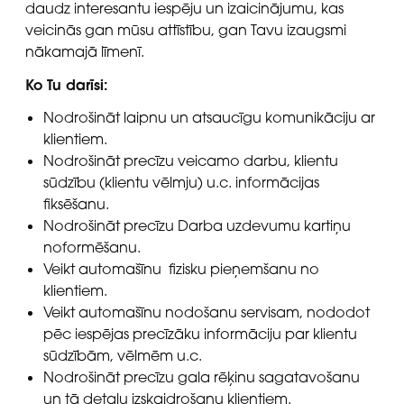
daudz interesantu iespēju un izaicinājumu, kas
veicinās gan mūsu attīstību, gan Tavu izaugsmi
nākamajā līmenī.
Ko Tu darīsi:
Nodrošināt laipnu un atsaucīgu komunikāciju ar
klientiem.
Nodrošināt precīzu veicamo darbu, klientu
sūdzību (klientu vēlmju) u.c. informācijas
fiksēšanu.
Nodrošināt precīzu Darba uzdevumu kartiņu
noformēšanu.
Veikt automašīnu fizisku pieņemšanu no
klientiem.
Veikt automašīnu nodošanu servisam, nododot
pēc iespējas precīzāku informāciju par klientu
sūdzībām, vēlmēm u.c.
Nodrošināt precīzu gala rēķinu sagatavošanu
un tā detaļu izskaidrošanu klientiem.