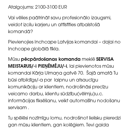
Atalgojums: 2100-3100 EUR
Vai vēlies paātrināt savu profesionālo izaugsmi,
veidot izcilu karjeru un attīstīties atbalstošā
komandā?
Pievienojies Inchcape Latvijas komandai – daļai no
Inchcape globālā tīkla.
pēcpārdošanas komanda
SERVISA
Mūsu
meklē
MEISTARUS/-i PIEŅĒMĒJU/-i
, lai pievienotos mūsu
komandai Kārļa Ulmaņa gatvē 70. Šajā amatā Tu
būsi atbildīgs/-a par laipnu un atsaucīgu
komunikāciju ar klientiem, nodrošināsi precīzu
veicamo darbu, klientu sūdzību(vēlmju)u.c.
informācijas fiksēšanu, veikt automašīnu nodošanu
servisam .
Tu spēlēsi nozīmīgu lomu, nodrošinot lielisku pieredzi
gan mūsu klientiem, gan kolēģiem. Tevi gaida