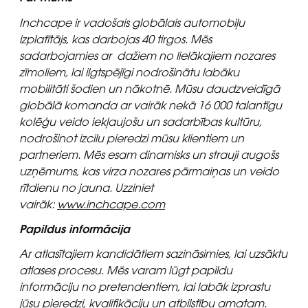
Inchcape ir vadošais globālais automobiļu
izplatītājs, kas darbojas 40 tirgos. Mēs
sadarbojamies ar dažiem no lielākajiem nozares
zīmoliem, lai ilgtspējīgi nodrošinātu labāku
mobilitāti šodien un nākotnē. Mūsu daudzveidīgā
globālā komanda ar vairāk nekā 16 000 talantīgu
kolēģu veido iekļaujošu un sadarbības kultūru,
nodrošinot izcilu pieredzi mūsu klientiem un
partneriem. Mēs esam dinamisks un strauji augošs
uzņēmums, kas virza nozares pārmaiņas un veido
rītdienu no jauna. Uzziniet
vairāk:
www.inchcape.com
Papildus informācija
Ar atlasītajiem kandidātiem sazināsimies, lai uzsāktu
atlases procesu. Mēs varam lūgt papildu
informāciju no pretendentiem, lai labāk izprastu
jūsu pieredzi, kvalifikāciju un atbilstību amatam.