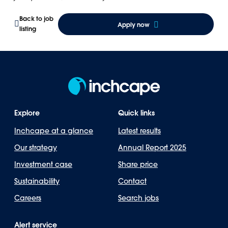
Back to job
Apply now
listing
Explore
Quick links
Inchcape at a glance
Latest results
Our strategy
Annual Report 2025
Investment case
Share price
Sustainability
Contact
Careers
Search jobs
Alert service