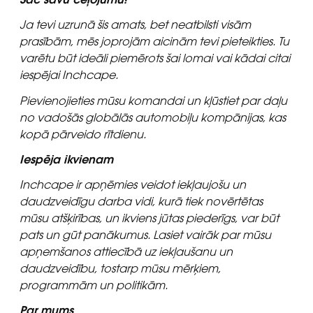
Ja tevi uzrunā šis amats, bet neatbilsti visām
prasībām, mēs joprojām aicinām tevi pieteikties. Tu
varētu būt ideāli piemērots šai lomai vai kādai citai
iespējai Inchcape.
Pievienojieties mūsu komandai un kļūstiet par daļu
no vadošās globālās automobiļu kompānijas, kas
kopā pārveido rītdienu.
Iespēja ikvienam
Inchcape ir apņēmies veidot iekļaujošu un
daudzveidīgu darba vidi, kurā tiek novērtētas
mūsu atšķirības, un ikviens jūtas piederīgs, var būt
pats un gūt panākumus. Lasiet vairāk par mūsu
apņemšanos attiecībā uz iekļaušanu un
daudzveidību, tostarp mūsu mērķiem,
programmām un politikām.
Par mums