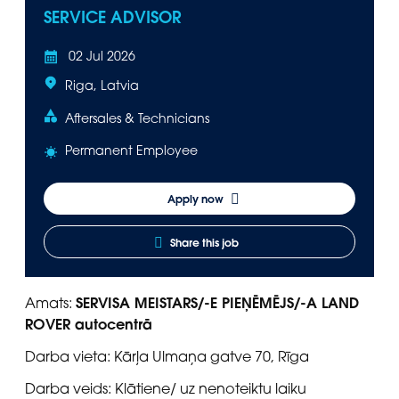
SERVICE ADVISOR
02 Jul 2026
Riga, Latvia
Aftersales & Technicians
Permanent Employee
Apply now
Share this job
SERVISA MEISTARS/-E PIEŅĒMĒJS/-A LAND
Amats:
ROVER autocentrā
Darba vieta: Kārļa Ulmaņa gatve 70, Rīga
Darba veids: Klātiene/ uz nenoteiktu laiku