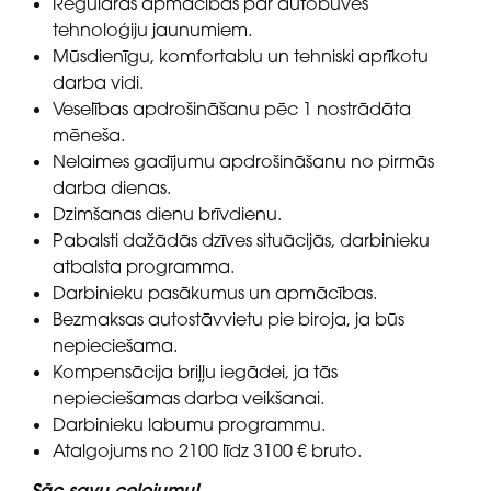
Regulāras apmācības par autobūves
tehnoloģiju jaunumiem.
Mūsdienīgu, komfortablu un tehniski aprīkotu
darba vidi.
Veselības apdrošināšanu pēc 1 nostrādāta
mēneša.
Nelaimes gadījumu apdrošināšanu no pirmās
darba dienas.
Dzimšanas dienu brīvdienu.
Pabalsti dažādās dzīves situācijās, darbinieku
atbalsta programma.
Darbinieku pasākumus un apmācības.
Bezmaksas autostāvvietu pie biroja, ja būs
nepieciešama.
Kompensācija briļļu iegādei, ja tās
nepieciešamas darba veikšanai.
Darbinieku labumu programmu.
Atalgojums no 2100 līdz 3100 € bruto.
Sāc savu ceļojumu!