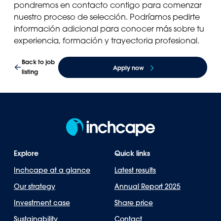
pondremos en contacto contigo para comenzar
nuestro proceso de selección. Podríamos pedirte
información adicional para conocer más sobre tu
experiencia, formación y trayectoria profesional.
Back to job
Apply now
listing
Explore
Quick links
Inchcape at a glance
Latest results
Our strategy
Annual Report 2025
Investment case
Share price
Sustainability
Contact