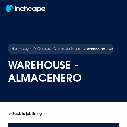
EN
Warehouse - Almacene
Homepage
Careers
Join our team
WAREHOUSE -
ALMACENERO
Back to job listing