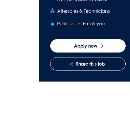
Aftersales & Technicians
Permanent Employee
Apply now
Share this job