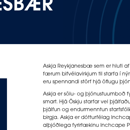
ESBÆR
Askja Reykjanesbæ sem er hluti af 
færum bifvélavirkjum til starfa í ný
eru spennandi störf hjá öflugu þjónu
Askja er sölu- og þjónustuumboð f
smart. Hjá Öskju starfar vel þjálfaðu
þjálfun og endurmenntun starfsfó
birgja. Askja er dótturfélag Inchcap
alþjóðlega fyrirtækinu Inchcape Pl