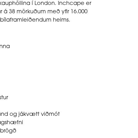
í kauphöllina í London. Inchcape er
arfar á 38 mörkuðum með yfir 16.000
 bílaframleiðendum heims.
inna
tur
und og jákvætt viðmót
lagshæfni
ubrögð