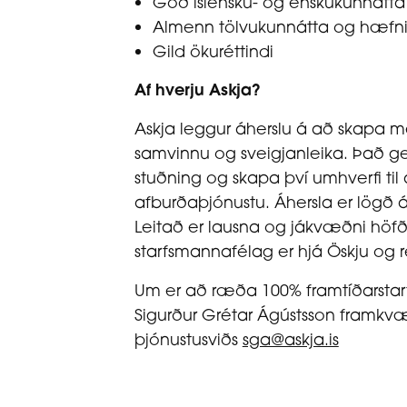
Góð íslensku- og enskukunnátta
Almenn tölvukunnátta og hæfni t
Gild ökuréttindi
Af hverju Askja?
Askja leggur áherslu á að skapa m
samvinnu og sveigjanleika. Það ger
stuðning og skapa því umhverfi til
afburðaþjónustu. Áhersla er lögð 
Leitað er lausna og jákvæðni höfð a
starfsmannafélag er hjá Öskju og r
Um er að ræða 100% framtíðarstarf.
Sigurður Grétar Ágústsson framkv
þjónustusviðs
sga@askja.is