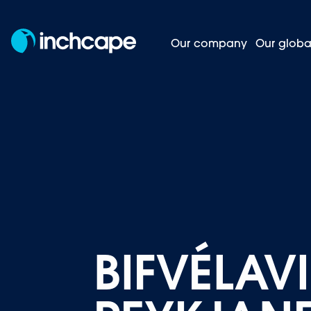
Our company
Our globa
Homepage
Careers
Join our team
BIFVÉLAV