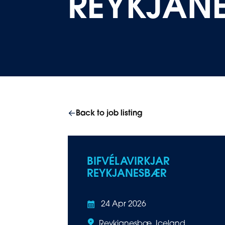
REYKJAN
Back to job listing
BIFVÉLAVIRKJAR
REYKJANESBÆR
24 Apr 2026
Reykjanesbæ, Iceland