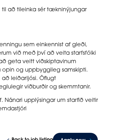
il að tileinka sér tækninýjungar
enningu sem einkennist af gleði,
um við með því að veita starfsfólki
 að geta veitt viðskiptavinum
á opin og uppbyggileg samskipti.
ð leiðarljósi. Öflugt
eglulegir viðburðir og skemmtanir.
 Nánari upplýsingar um starfið veitir
æmdastjóri
Back to job listing
Apply now