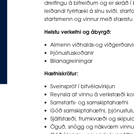
dreifingu á bifreiðum og er skráð 
leiðandi fyrirtæki á sínu sviði, st
starfsmenn og vinnur með stærstu
Helstu verkefni og ábyrgð:
Almenn viðhalds-og viðgerðarv
Þjónustuskoðanir
Bilanagreiningar
Hæfniskröfur:
Sveinspróf í bifvélavirkjun
Reynsla af vinnu á verkstæði kos
Samstarfs- og samskiptahæfni
Góð samskiptahæfni, þjónustul
Sjálfstæði, frumkvæði og skipu
Öguð, snögg og nákvæm vinn