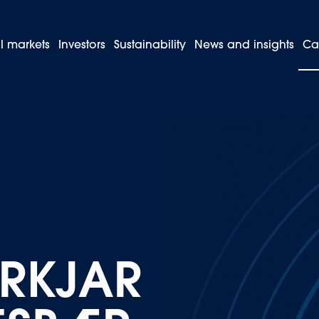
l markets
Investors
Sustainability
News and insights
Ca
Bifvélavirkjar Reykjanesbær
IRKJAR