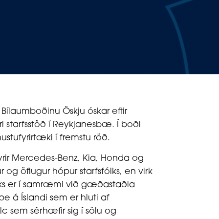
Bílaumboðinu Öskju óskar eftir
rri starfsstöð í Reykjanesbæ. Í boði
stufyrirtæki í fremstu röð.
yrir Mercedes-Benz, Kia, Honda og
r og öflugur hópur starfsfólks, en virk
lks er í samræmi við gæðastaðla
e á Íslandi sem er hluti af
c sem sérhæfir sig í sölu og