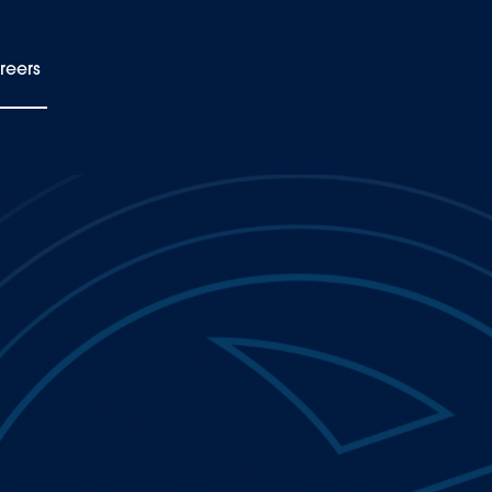
reers
EN