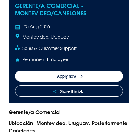
GERENTE/A COMERCIAL -
Panama
Djibouti
MONTEVIDEO/CANELONES
Peru
Ethiopia
Puerto Rico
Kenya
05 Aug 2026
Uruguay
Montevideo, Uruguay
Sales & Customer Support
Permanent Employee
Apply now
Share this job
Gerente/a Comercial
Ubicación: Montevideo, Uruguay. Posteriormente
Canelones.