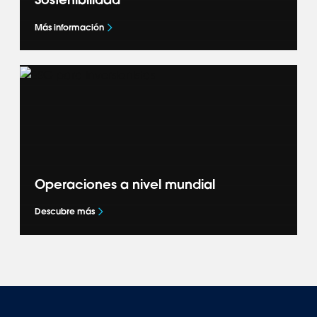
Más información
Descubre cómo estamos dando forma al
futuro de la movilidad y acelerando la
transición hacia la movilidad global
mediante nuestros compromisos de
sostenibilidad.
Operaciones a nivel mundial
Descubre más
Descubre cómo representamos reconocidas
marcas en más de 40 mercados en las
Américas, Asia-Pacífico, Europa y África.