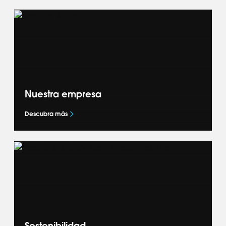
Nuestra empresa
Descubra más
Conozca más sobre nuestro negocio a nivel
mundial: nuestra estrategia Accelerate+, lo
que nos impulsa y cómo aportamos éxito a
nuestros socios OEM.
Sostenibilidad