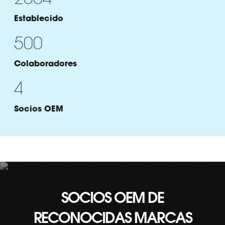
Establecido
500
Colaboradores
4
Socios OEM
Brand Name
SOCIOS OEM DE
Section Title
País de origen:
Country
RECONOCIDAS MARCAS
Enfoque:
Focus points to be placed