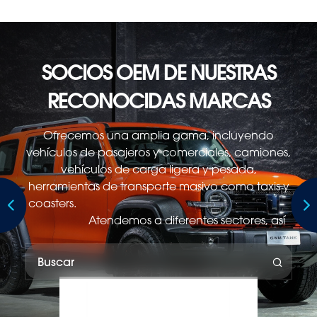
Brand Name
SOCIOS OEM DE NUESTRAS
Section Title
País de origen:
Country
RECONOCIDAS MARCAS
Enfoque:
Focus points to be placed
Subaru Australia is the exclusive Australian importer and
Ofrecemos una amplia gama, incluyendo
distributor of Subaru vehicles manufactured by Subaru
vehículos de pasajeros y comerciales, camiones,
Corporation.
vehículos de carga ligera y pesada,
herramientas de transporte masivo como taxis y
coasters.
Atendemos a diferentes sectores, así
como a millones de pasajeros y clientes
comerciales, conectados con la vida de cada
ciudadano en Hong Kong y Macao.