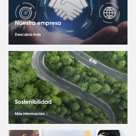
Nuestra empresa
Descubra más
Conozca más sobre nuestro negocio a nivel
mundial: nuestra estrategia Accelerate+, qué
nos impulsa y cómo aportamos éxito a
nuestros socios OEM.
Sostenibilidad
Más información
Descubre cómo estamos dando forma al
futuro de la movilidad y acelerando la