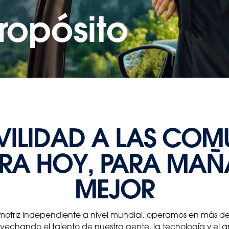
ropósito
ILIDAD A LAS COM
RA HOY, PARA MAÑ
MEJOR
tomotriz independiente a nivel mundial, operamos en más 
chando el talento de nuestra gente, la tecnología y el anál