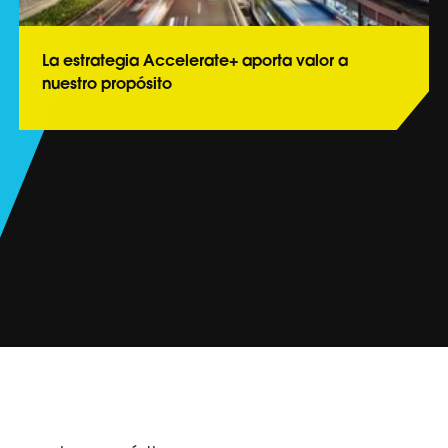
La estrategia Accelerate+ aporta valor a
nuestro propósito
Conoce más