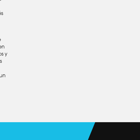
és
e
en
s y
s
 un